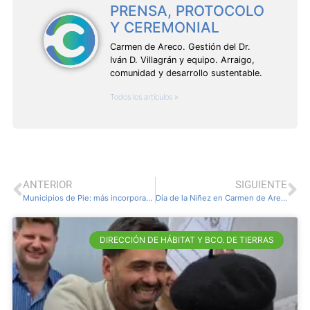
PRENSA, PROTOCOLO
Y CEREMONIAL
Carmen de Areco. Gestión del Dr.
Iván D. Villagrán y equipo. Arraigo,
comunidad y desarrollo sustentable.
Todos los artículos »
ANTERIOR
SIGUIENTE
Municipios de Pie: más incorporaciones al patrimonio municipal
Día de la Niñez en Carmen de Areco
DIRECCIÓN DE HÁBITAT Y BCO. DE TIERRAS