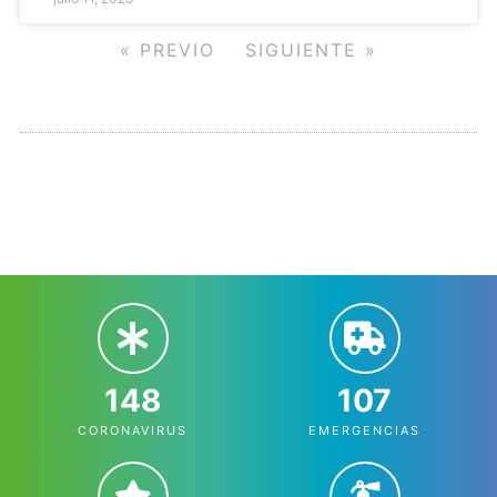
« PREVIO
SIGUIENTE »
148
107
CORONAVIRUS
EMERGENCIAS