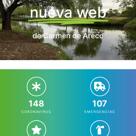
nueva web
de Carmen de Areco
148
107
CORONAVIRUS
EMERGENCIAS