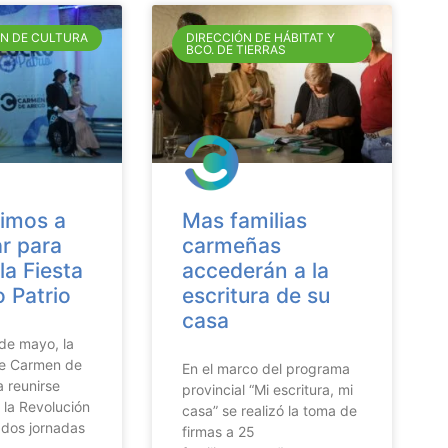
ÓN DE CULTURA
DIRECCIÓN DE HÁBITAT Y
BCO. DE TIERRAS
imos a
Mas familias
r para
carmeñas
la Fiesta
accederán a la
o Patrio
escritura de su
casa
de mayo, la
e Carmen de
En el marco del programa
a reunirse
provincial “Mi escritura, mi
 la Revolución
casa” se realizó la toma de
dos jornadas
firmas a 25