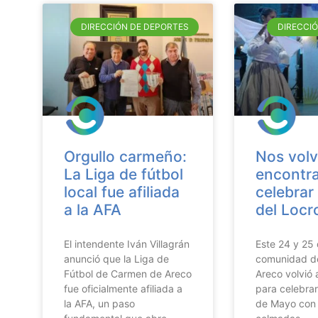
DIRECCIÓN DE DEPORTES
DIRECCI
Orgullo carmeño:
Nos volv
La Liga de fútbol
encontra
local fue afiliada
celebrar 
a la AFA
del Locr
El intendente Iván Villagrán
Este 24 y 25 
anunció que la Liga de
comunidad d
Fútbol de Carmen de Areco
Areco volvió 
fue oficialmente afiliada a
para celebrar
la AFA, un paso
de Mayo con 