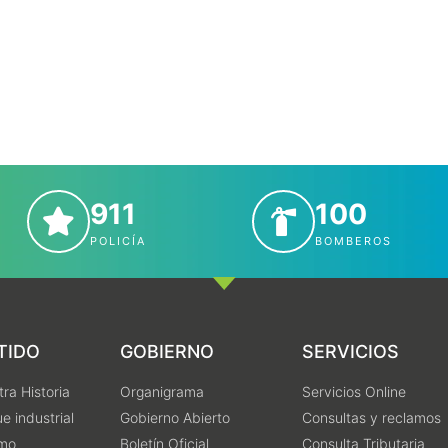
911
100
POLICÍA
BOMBEROS
TIDO
GOBIERNO
SERVICIOS
ra Historia
Organigrama
Servicios Online
e industrial
Gobierno Abierto
Consultas y reclamos
smo
Boletín Oficial
Consulta Tributaria