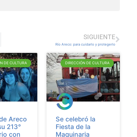
SIGUIENTE
Río Areco: para cuidarlo y protegerlo
ÓN DE CULTURA
DIRECCIÓN DE CULTURA
de Areco
Se celebró la
su 213°
Fiesta de la
rio con
Maquinaria