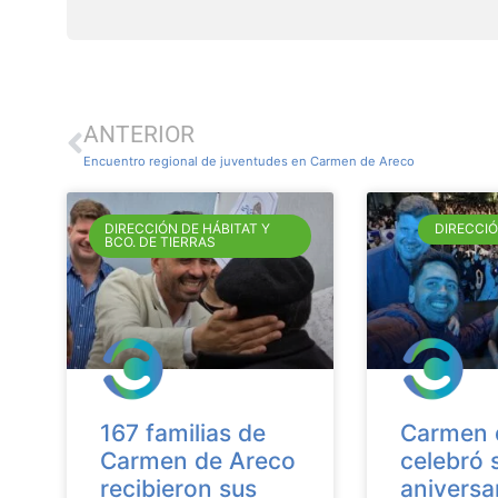
ANTERIOR
Encuentro regional de juventudes en Carmen de Areco
DIRECCIÓN DE HÁBITAT Y
DIRECCI
BCO. DE TIERRAS
167 familias de
Carmen 
Carmen de Areco
celebró 
recibieron sus
aniversa