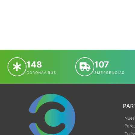
148
107
CORONAVIRUS
EMERGENCIAS
PAR
Nuest
Parqu
Turi