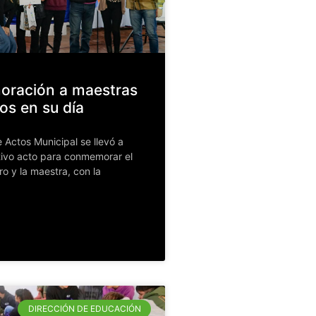
ración a maestras
os en su día
e Actos Municipal se llevó a
ivo acto para conmemorar el
ro y la maestra, con la
DIRECCIÓN DE EDUCACIÓN