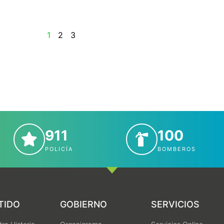
1
2
3
911
100
POLICÍA
BOMBEROS
TIDO
GOBIERNO
SERVICIOS