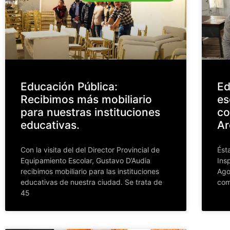
Educación Pública:
Ed
Recibimos más mobiliario
es
para nuestras instituciones
co
educativas.
Ar
Con la visita del del Director Provincial de
Ést
Equipamiento Escolar, Gustavo D’Audia
Ins
recibimos mobiliario para las instituciones
Ago
educativas de nuestra ciudad. Se trata de
com
45