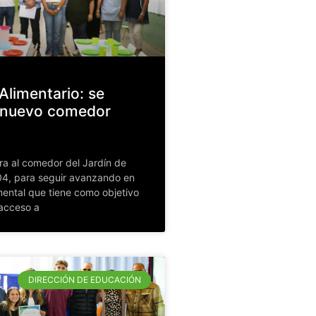
Alimentario: se
n nuevo comedor
ra al comedor del Jardín de
04, para seguir avanzando en
ental que tiene como objetivo
 acceso a
DIRECCIÓN DE EDUCACIÓN