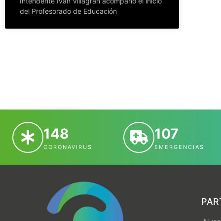
Intendente Iván Villagrán acompañó el inicio
del Profesorado de Educación
148
107
CORONAVIRUS
EMERGENCIAS
PAR