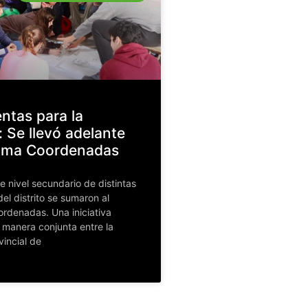
ntas para la
: Se llevó adelante
rama Coordenadas
e nivel secundario de distintas
del distrito se sumaron al
rdenadas. Una iniciativa
manera conjunta entre la
vincial de