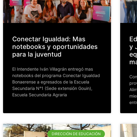
Conectar Igualdad: Mas
Ed
notebooks y oportunidades
y 
para la juventud
eq
má
El Intendente Iván Villagrán entregó mas
notebooks del programa Conectar Igualdad
Con
Bonaerense a egresados de la Escuela
pro
Secundaria N°1 (Sede extensión Gouin),
Ali
Escuela Secundaria Agraria
mie
ent
DIRECCIÓN DE EDUCACIÓN