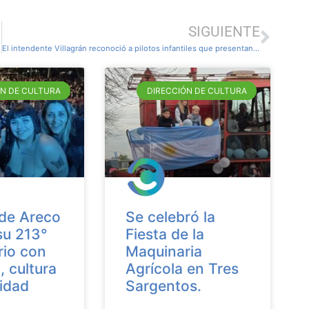
SIGUIENTE
El intendente Villagrán reconoció a pilotos infantiles que presentan a Carmen de Areco en Karting
ÓN DE CULTURA
DIRECCIÓN DE CULTURA
de Areco
Se celebró la
su 213°
Fiesta de la
rio con
Maquinaria
, cultura
Agrícola en Tres
idad
Sargentos.