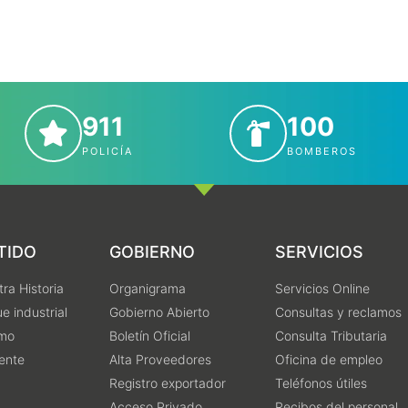
911
100
POLICÍA
BOMBEROS
TIDO
GOBIERNO
SERVICIOS
ra Historia
Organigrama
Servicios Online
e industrial
Gobierno Abierto
Consultas y reclamos
smo
Boletín Oficial
Consulta Tributaria
ente
Alta Proveedores
Oficina de empleo
Registro exportador
Teléfonos útiles
Acceso Privado
Recibos del personal