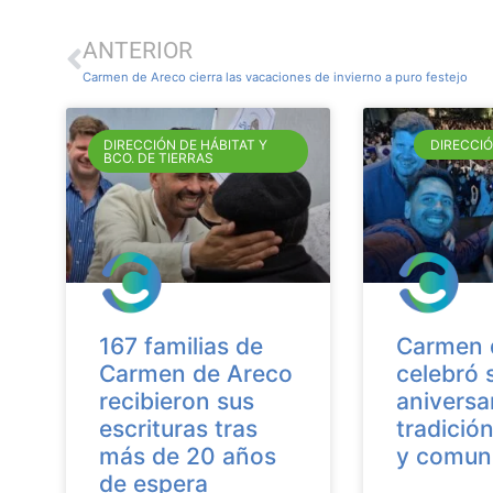
ANTERIOR
Carmen de Areco cierra las vacaciones de invierno a puro festejo
DIRECCIÓN DE HÁBITAT Y
DIRECCI
BCO. DE TIERRAS
167 familias de
Carmen 
Carmen de Areco
celebró 
recibieron sus
aniversa
escrituras tras
tradición
más de 20 años
y comun
de espera