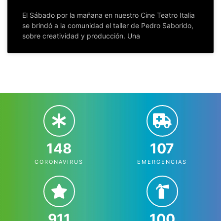
El Sábado por la mañana en nuestro Cine Teatro Italia
se brindó a la comunidad el taller de Pedro Saborido,
sobre creatividad y producción. Una
148
107
CORONAVIRUS
EMERGENCIAS
911
100