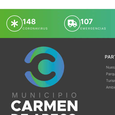
148
107
CORONAVIRUS
EMERGENCIAS
PAR
Nuest
Parqu
Turi
Ambi