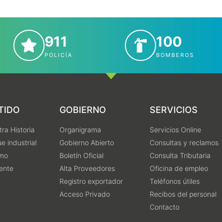
911
100
POLICÍA
BOMBEROS
TIDO
GOBIERNO
SERVICIOS
ra Historia
Organigrama
Servicios Online
e industrial
Gobierno Abierto
Consultas y reclamos
smo
Boletín Oficial
Consulta Tributaria
ente
Alta Proveedores
Oficina de empleo
Registro exportador
Teléfonos útiles
Acceso Privado
Recibos del personal
Contacto